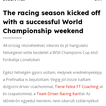
The racing season kicked off
with a successful World
Championship weekend
44 ország részvételével, sikeres és jó hangulatú
hétvégével vette kezdetét a WSK Champions Cup első
fordulója Lonatoban.
Egész hétvégén gyors voltam, melynek eredményeképp
a Prefinalba is bejutottam. Végig jól össze tudtam
dolgozni driver coachommal,
Tiene Felice FT Coaching
-al
és csapatommal, a
Team Driver Racing Kart
tal. Az
időmérőn egyedül mentem, nem sikerült szélárnyékot