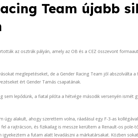
acing Team újabb si
n
artották az osztrák pályán, amely az OB és a CEZ összevont forma
ihívásokat meglepetéseket, de a Gender Racing Team jól abszolválta a 
yezéseket ért Gender Tamás csapatának.
g sem lepődünk, a fiatal pilóta a hétvége második versenyén ismét g
m úgy alakult, ahogy szerettem volna, ráadásul egy F-3-as kollégával 
fel a rajtrácson, és fizikailag is messze kerültem a Renault-os pole-tó
 igyekeztem a futam alatt levadászni a márkatársakat. Közben sokat