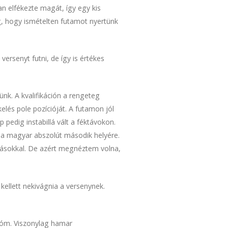
an elfékezte magát, így egy kis
eg, hogy ismételten futamot nyertünk
rsenyt futni, de így is értékes
nk. A kvalifikáción a rengeteg
elés pole pozícióját. A futamon jól
pedig instabillá vált a féktávokon.
ni a magyar abszolút második helyére.
ításokkal. De azért megnéztem volna,
kellett nekivágnia a versenynek.
tóm. Viszonylag hamar