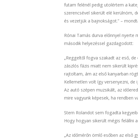
futam felénél pedig utolértem a kate
szerencsével sikerült elé kerülnöm, 
és vezetjük a bajnokságot.” – mondt
Rónai Tamás durva előnnyel nyerte me
második helyezéssel gazdagodott:
„Reggeltől fogva szakadt az eső, de
zászlós fázis miatt nem sikerült kip
rajtoltam, ám az első kanyarban rögt
Kellemetlen volt így versenyezni, de 
Az autó szépen muzsikált, az időered
mire vagyunk képesek, ha rendben va
Stern Rolandot sem fogadta kegyeibe F
Hogy hogyan sikerült mégis felállni
„Az időmérőn ömlő esőben az első gy