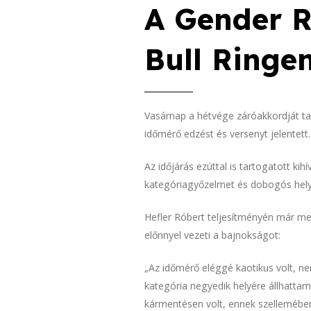
A Gender R
Bull Ringe
Vasárnap a hétvége záróakkordját t
időmérő edzést és versenyt jelentett.
Az időjárás ezúttal is tartogatott k
kategóriagyőzelmet és dobogós hel
Hefler Róbert teljesítményén már me
előnnyel vezeti a bajnokságot:
„Az időmérő eléggé kaotikus volt, ne
kategória negyedik helyére állhattam 
kármentésen volt, ennek szellemében