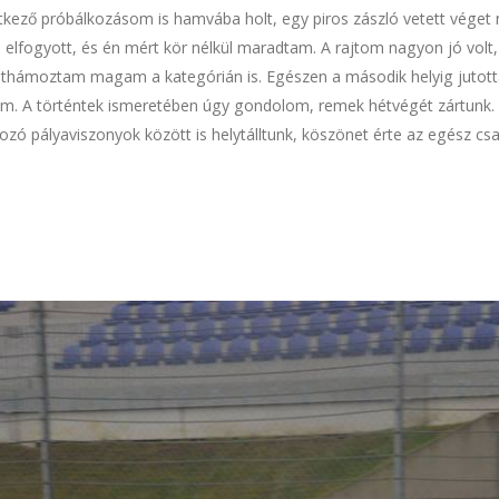
etkező próbálkozásom is hamvába holt, egy piros zászló vetett véget
an elfogyott, és én mért kör nélkül maradtam. A rajtom nagyon jó vol
thámoztam magam a kategórián is. Egészen a második helyig jutottam, 
m. A történtek ismeretében úgy gondolom, remek hétvégét zártunk.
ozó pályaviszonyok között is helytálltunk, köszönet érte az egész cs