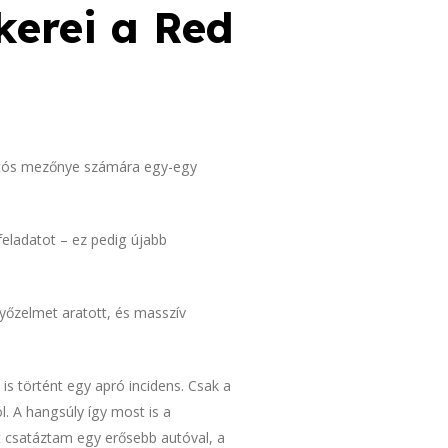
kerei a Red
autós mezőnye számára egy-egy
feladatot – ez pedig újabb
yőzelmet aratott, és masszív
is történt egy apró incidens. Csak a
l. A hangsúly így most is a
 csatáztam egy erősebb autóval, a