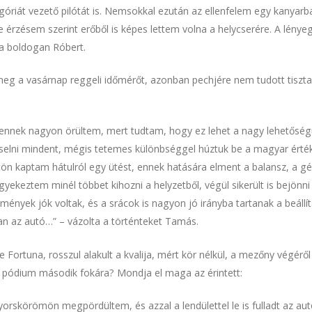
góriát vezető pilótát is. Nemsokkal ezután az ellenfelem egy kanyarb
de érzésem szerint erőből is képes lettem volna a helycserére. A lény
a boldogan Róbert.
g a vasárnap reggeli időmérőt, azonban pechjére nem tudott tiszta ve
 ennek nagyon örültem, mert tudtam, hogy ez lehet a nagy lehetőségü
réselni mindent, mégis tetemes különbséggel húztuk be a magyar érték
ön kaptam hátulról egy ütést, ennek hatására elment a balansz, a gép 
igyekeztem minél többet kihozni a helyzetből, végül sikerült is bejön
mények jók voltak, és a srácok is nagyon jó irányba tartanak a beáll
n az autó…” – vázolta a történteket Tamás.
ortuna, rosszul alakult a kvalija, mért kör nélkül, a mezőny végéről 
 a pódium második fokára? Mondja el maga az érintett:
orskörömön megpördültem, és azzal a lendülettel le is fulladt az au