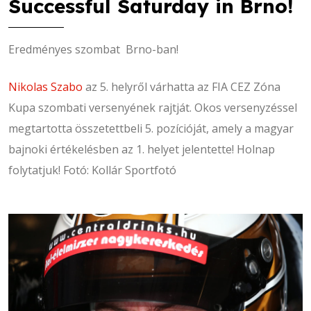
Successful Saturday in Brno!
Eredményes szombat Brno-ban!
Nikolas Szabo
az 5. helyről várhatta az FIA CEZ Zóna
Kupa szombati versenyének rajtját. Okos versenyzéssel
megtartotta összetettbeli 5. pozícióját, amely a magyar
bajnoki értékelésben az 1. helyet jelentette! Holnap
folytatjuk! Fotó: Kollár Sportfotó