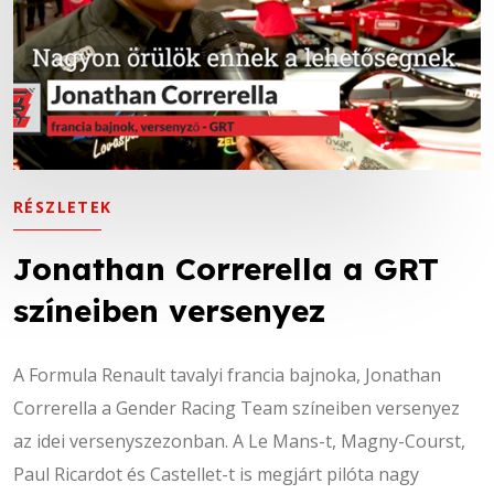
RÉSZLETEK
RÉSZLETEK
RÉSZLETEK
RÉSZLETEK
Jonathan Correrella a GRT
Duna Televízió - A GRT 220
Jonathan Correrella a GRT
Duna Televízió - A GRT 220
színeiben versenyez
felett
színeiben versenyez
felett
A Formula Renault tavalyi francia bajnoka, Jonathan
A Formula Renault tavalyi francia bajnoka, Jonathan
Correrella a Gender Racing Team színeiben versenyez
Correrella a Gender Racing Team színeiben versenyez
az idei versenyszezonban. A Le Mans-t, Magny-Courst,
az idei versenyszezonban. A Le Mans-t, Magny-Courst,
Paul Ricardot és Castellet-t is megjárt pilóta nagy
Paul Ricardot és Castellet-t is megjárt pilóta nagy