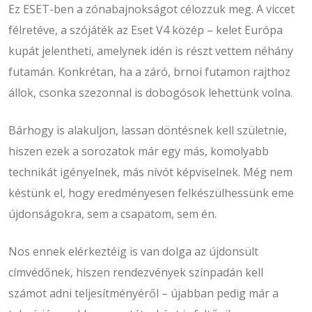
Ez ESET-ben a zónabajnokságot célozzuk meg. A viccet
félretéve, a szójáték az Eset V4 közép – kelet Európa
kupát jelentheti, amelynek idén is részt vettem néhány
futamán. Konkrétan, ha a záró, brnoi futamon rajthoz
állok, csonka szezonnal is dobogósok lehettünk volna.
Bárhogy is alakuljon, lassan döntésnek kell születnie,
hiszen ezek a sorozatok már egy más, komolyabb
technikát igényelnek, más nívót képviselnek. Még nem
késtünk el, hogy eredményesen felkészülhessünk eme
újdonságokra, sem a csapatom, sem én.
Nos ennek elérkeztéig is van dolga az újdonsült
címvédőnek, hiszen rendezvények színpadán kell
számot adni teljesítményéről – újabban pedig már a