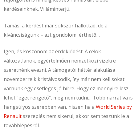
kérdéseinknek. Villáminterjú.
Tamás, a kérdést már sokszor hallottad, de a
kíváncsiságunk – azt gondolom, érthető…
Igen, és köszönöm az érdeklődést. A célok
változatlanok, egyértelműen nemzetközi vizekre
szeretnénk evezni. A támogatói háttér alakulása
novemberre kikristályosodik, így már nem kell sokat
várnunk egy esetleges jó hírre. Hogy ez mennyire lesz,
lehet “eget rengető”, még nem tudni… Több narratíva is
hangsúlyos szerepben van, hiszen ha a
World Series by
Renault
szereplés nem sikerül, akkor sem teszünk le a
továbblépésről.