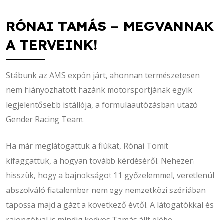
RÓNAI TAMÁS – MEGVANNAK
A TERVEINK!
Stábunk az AMS expón járt, ahonnan természetesen
nem hiányozhatott hazánk motorsportjának egyik
legjelentősebb istállója, a formulaautózásban utazó
Gender Racing Team.
Ha már meglátogattuk a fiúkat, Rónai Tomit
kifaggattuk, a hogyan tovább kérdéséről. Nehezen
hisszük, hogy a bajnokságot 11 győzelemmel, veretlenül
abszolváló fiatalember nem egy nemzetközi szériában
tapossa majd a gázt a következő évtől. A látogatókkal és
rajongóival is mindig kedves Tamás állt elébe