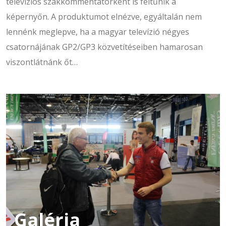
televíziós szakkommentátorként is feltűnik a
képernyőn. A produktumot elnézve, egyáltalán nem
lennénk meglepve, ha a magyar televízió négyes
csatornájának GP2/GP3 közvetítéseiben hamarosan
viszontlátnánk őt…
Galéria