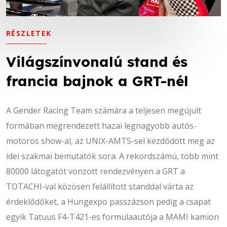
RÉSZLETEK
RÉSZLETEK
RÉSZLETEK
RÉSZLETEK
Világszínvonalú stand és
Jonathan Correrella a GRT
Világszínvonalú stand és
Jonathan Correrella a GRT
francia bajnok a GRT-nél
színeiben versenyez
francia bajnok a GRT-nél
színeiben versenyez
A Gender Racing Team számára a teljesen megújult
A Formula Renault tavalyi francia bajnoka, Jonathan
A Gender Racing Team számára a teljesen megújult
A Formula Renault tavalyi francia bajnoka, Jonathan
formában megrendezett hazai legnagyobb autós-
Correrella a Gender Racing Team színeiben versenyez
formában megrendezett hazai legnagyobb autós-
Correrella a Gender Racing Team színeiben versenyez
motoros show-al, az UNIX-AMTS-sel kezdődött meg az
az idei versenyszezonban. A Le Mans-t, Magny-Courst,
motoros show-al, az UNIX-AMTS-sel kezdődött meg az
az idei versenyszezonban. A Le Mans-t, Magny-Courst,
idei szakmai bemutatók sora. A rekordszámú, több mint
Paul Ricardot és Castellet-t is megjárt pilóta nagy
idei szakmai bemutatók sora. A rekordszámú, több mint
Paul Ricardot és Castellet-t is megjárt pilóta nagy
80000 látogatót vonzott rendezvényen a GRT a
várakozásokkal várja az idei szezont.
80000 látogatót vonzott rendezvényen a GRT a
várakozásokkal várja az idei szezont.
TOTACHI-val közösen felállított standdal várta az
TOTACHI-val közösen felállított standdal várta az
Készítette: Equusmedia
Készítette: Equusmedia
érdeklődőket, a Hungexpo passzázson pedig a csapat
érdeklődőket, a Hungexpo passzázson pedig a csapat
egyik Tatuus F4-T421-es formulaautója a MAMI kamion
egyik Tatuus F4-T421-es formulaautója a MAMI kamion