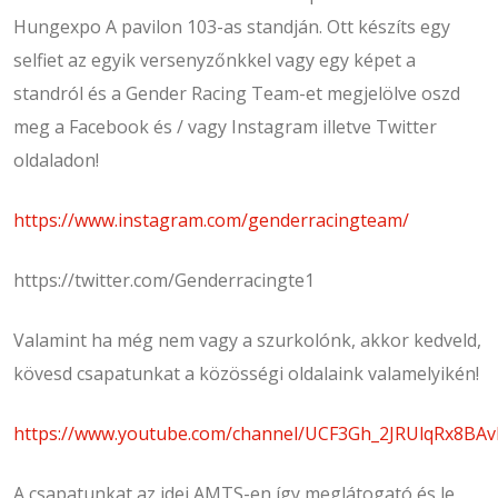
Hungexpo A pavilon 103-as standján. Ott készíts egy
selfiet az egyik versenyzőnkkel vagy egy képet a
standról és a Gender Racing Team-et megjelölve oszd
meg a Facebook és / vagy Instagram illetve Twitter
oldaladon!
https://www.instagram.com/genderracingteam/
https://twitter.com/Genderracingte1
Valamint ha még nem vagy a szurkolónk, akkor kedveld,
kövesd csapatunkat a közösségi oldalaink valamelyikén!
https://www.youtube.com/channel/UCF3Gh_2JRUlqRx8BA
A csapatunkat az idei AMTS-en így meglátogató és le