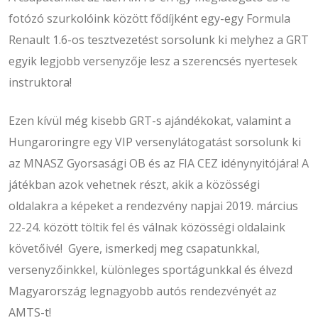
fotózó szurkolóink között fődíjként egy-egy Formula
Renault 1.6-os tesztvezetést sorsolunk ki melyhez a GRT
egyik legjobb versenyzője lesz a szerencsés nyertesek
instruktora!
Ezen kívül még kisebb GRT-s ajándékokat, valamint a
Hungaroringre egy VIP versenylátogatást sorsolunk ki
az MNASZ Gyorsasági OB és az FIA CEZ idénynyitójára! A
játékban azok vehetnek részt, akik a közösségi
oldalakra a képeket a rendezvény napjai 2019. március
22-24. között töltik fel és válnak közösségi oldalaink
követőivé! Gyere, ismerkedj meg csapatunkkal,
versenyzőinkkel, különleges sportágunkkal és élvezd
Magyarország legnagyobb autós rendezvényét az
AMTS-t!