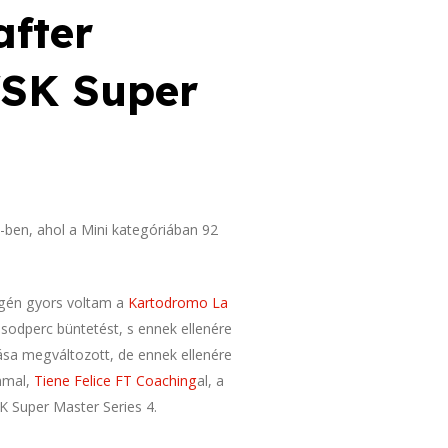
after
WSK Super
-ben, ahol a Mini kategóriában 92
végén gyors voltam a
Kartodromo La
sodperc büntetést, s ennek ellenére
ása megváltozott, de ennek ellenére
ommal,
Tiene Felice FT Coaching
al, a
K Super Master Series 4.