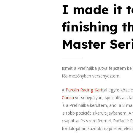
I made it t
finishing 
Master Ser
Ismét a Prefinálba jutva fejeztem b
fős mezőnyben versenyeztem.
A
Parolin Racing Kart
tal egyre közel
Conca
versenypályán, speciális aszf
is a Prefinálba kerültem, ahol a 3-
is több pozíciót sikerült javítanom
csapattal és szerelőmmel, Raffaele P
fordulójában küzdök majd ellenfelei