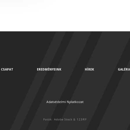
CSAPAT
EREDMÉNYEINK
HÍREK
GALÉRI
Adatvédelmi Nyilatkozat
Fotók: Adobe Stock & 123RF