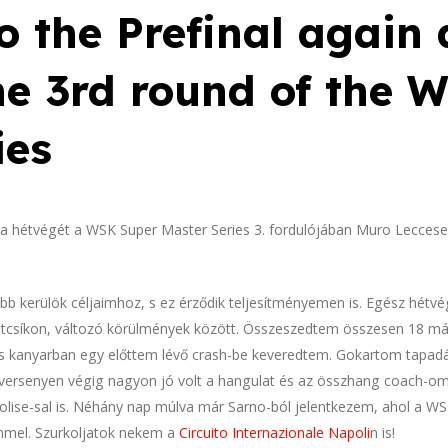
o the Prefinal again 
the 3rd round of the 
ies
e a hétvégét a WSK Super Master Series 3. fordulójában Muro Leccese
ebb kerülök céljaimhoz, s ez érződik teljesítményemen is. Egész hét
altcsíkon, változó körülmények között. Összeszedtem összesen 18 má
mas kanyarban egy előttem lévő crash-be keveredtem. Gokartom tapad
. A versenyen végig nagyon jó volt a hangulat és az összhang coach-
olise-sal is. Néhány nap múlva már Sarno-ból jelentkezem, ahol a WS
mmel. Szurkoljatok nekem a
Circuito Internazionale Napoli
n is!