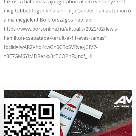
biztos, a hatalmas rajongótáborral bíró versenyzőről
még többet fogunk hallani - írja Gender Tamás Juniorról
a ma megjelent Bors országos napilap.
https://www.borsonline.hu/aktualis/2022/02/lewis-
hamilton-csapataba-kerult-a-11-eves-tamas?
fbclid=IwAR2Vho4cwGn5CRoSVRye-JCIV7-
Y8E7GM6YlMDRerkx3rTCOPnFxJndf_HI