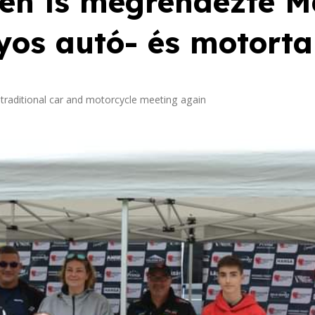
ben is megrendezte 
s autó- és motortal
 traditional car and motorcycle meeting again