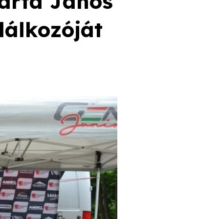
Márta János
álkozóját