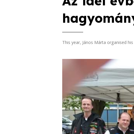
Az idei év
hagyományo
This year, János Márta organised his