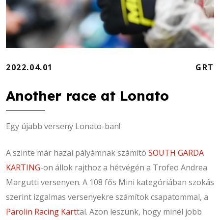
2022.04.01
GRT
Another race at Lonato
Egy újabb verseny Lonato-ban!
A szinte már hazai pályámnak számító
SOUTH GARDA
KARTING
-on állok rajthoz a hétvégén a Trofeo Andrea
Margutti versenyen. A 108 fős Mini kategóriában szokás
szerint izgalmas versenyekre számítok csapatommal, a
Parolin Racing Kart
tal. Azon leszünk, hogy minél jobb