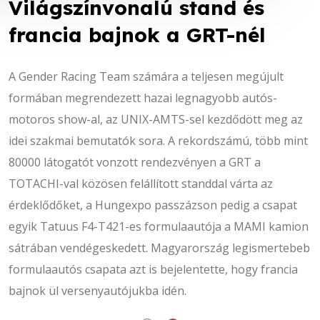
Világszínvonalú stand és
Kellemes Húsvétot!
Világszínvonalú stand és
Kellemes Húsvétot!
francia bajnok a GRT-nél
francia bajnok a GRT-nél
Kellemes Húsvétot!
Kellemes Húsvétot!
A Gender Racing Team számára a teljesen megújult
A Gender Racing Team számára a teljesen megújult
formában megrendezett hazai legnagyobb autós-
formában megrendezett hazai legnagyobb autós-
motoros show-al, az UNIX-AMTS-sel kezdődött meg az
motoros show-al, az UNIX-AMTS-sel kezdődött meg az
idei szakmai bemutatók sora. A rekordszámú, több mint
idei szakmai bemutatók sora. A rekordszámú, több mint
80000 látogatót vonzott rendezvényen a GRT a
80000 látogatót vonzott rendezvényen a GRT a
TOTACHI-val közösen felállított standdal várta az
TOTACHI-val közösen felállított standdal várta az
érdeklődőket, a Hungexpo passzázson pedig a csapat
érdeklődőket, a Hungexpo passzázson pedig a csapat
egyik Tatuus F4-T421-es formulaautója a MAMI kamion
egyik Tatuus F4-T421-es formulaautója a MAMI kamion
sátrában vendégeskedett. Magyarország legismertebeb
sátrában vendégeskedett. Magyarország legismertebeb
formulaautós csapata azt is bejelentette, hogy francia
formulaautós csapata azt is bejelentette, hogy francia
bajnok ül versenyautójukba idén.
bajnok ül versenyautójukba idén.